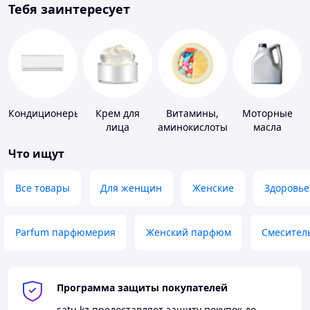
Тебя заинтересует
Кондиционеры
Крем для
Витамины,
Моторные
лица
аминокислоты
масла
и коферменты
Что ищут
Все товары
Для женщин
Женские
Здоровье
Parfum парфюмерия
Женский парфюм
Смесител
Программа защиты покупателей
satu.kz
предоставляет защиту покупок до