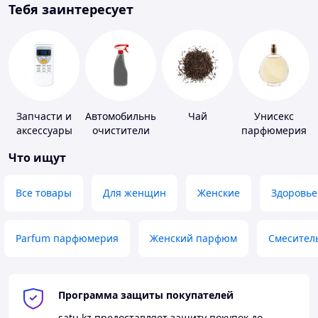
Тебя заинтересует
Запчасти и
Автомобильные
Чай
Унисекс
аксессуары
очистители
парфюмерия
для бытовых
Что ищут
кондиционеров
Все товары
Для женщин
Женские
Здоровье
Parfum парфюмерия
Женский парфюм
Смесител
Программа защиты покупателей
satu.kz
предоставляет защиту покупок до