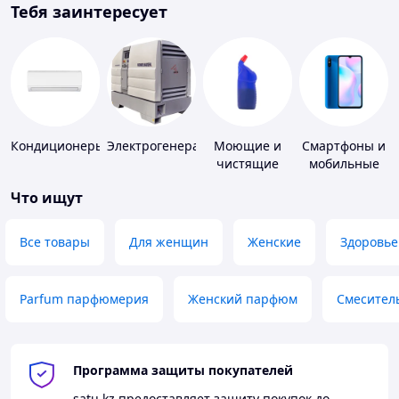
Тебя заинтересует
Кондиционеры
Электрогенераторы
Моющие и
Смартфоны и
чистящие
мобильные
средства
телефоны
Что ищут
Все товары
Для женщин
Женские
Здоровье
Parfum парфюмерия
Женский парфюм
Смесител
Программа защиты покупателей
satu.kz
предоставляет защиту покупок до