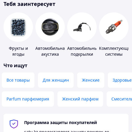
Тебя заинтересует
Фрукты и
Автомобильная
Автомобильные
Комплектующи
ягоды
акустика
подкрылки
системы
зажигания
Что ищут
Все товары
Для женщин
Женские
Здоровье
Parfum парфюмерия
Женский парфюм
Смесител
Программа защиты покупателей
satu.kz
предоставляет защиту покупок до