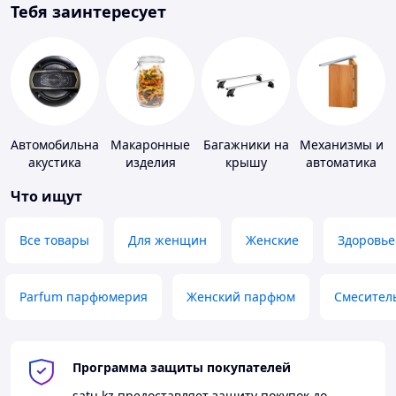
Тебя заинтересует
Автомобильная
Макаронные
Багажники на
Механизмы и
акустика
изделия
крышу
автоматика
для окон и
Что ищут
дверей
Все товары
Для женщин
Женские
Здоровье
Parfum парфюмерия
Женский парфюм
Смесител
Программа защиты покупателей
satu.kz
предоставляет защиту покупок до