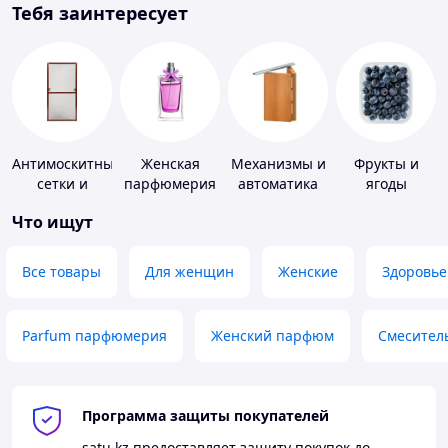
Тебя заинтересует
Антимоскитные
Женская
Механизмы и
Фрукты и
сетки и
парфюмерия
автоматика
ягоды
комплектующие
для окон и
Что ищут
к ним
дверей
Все товары
Для женщин
Женские
Здоровье
Parfum парфюмерия
Женский парфюм
Смесител
Программа защиты покупателей
satu.kz
предоставляет защиту покупок до