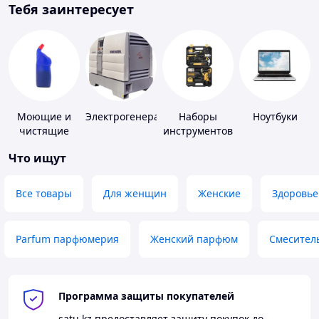
Тебя заинтересует
Моющие и
Электрогенераторы
Наборы
Ноутбуки
чистящие
инструментов
средства
Что ищут
Все товары
Для женщин
Женские
Здоровье
Parfum парфюмерия
Женский парфюм
Смесител
Программа защиты покупателей
satu.kz
предоставляет защиту покупок до