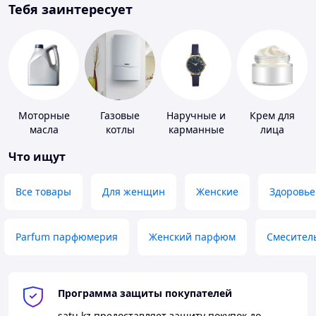
Тебя заинтересует
Моторные
Газовые
Наручные и
Крем для
масла
котлы
карманные
лица
часы
Что ищут
Все товары
Для женщин
Женские
Здоровье
Parfum парфюмерия
Женский парфюм
Смесител
Программа защиты покупателей
satu.kz
предоставляет защиту покупок до