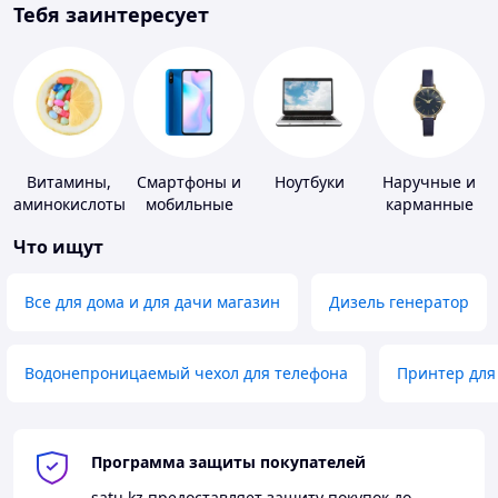
Тебя заинтересует
Витамины,
Смартфоны и
Ноутбуки
Наручные и
аминокислоты
мобильные
карманные
и коферменты
телефоны
часы
Что ищут
Все для дома и для дачи магазин
Дизель генератор
Водонепроницаемый чехол для телефона
Принтер для
Программа защиты покупателей
satu.kz
предоставляет защиту покупок до